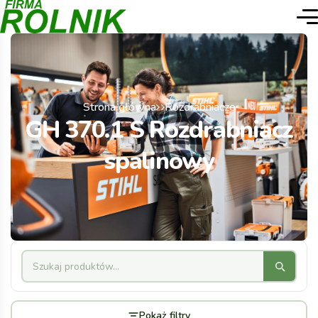
Strona główna
Rozdrabniacze
GH 370.1 S Rozdrabniacz
spalinowy
Pokaż filtry