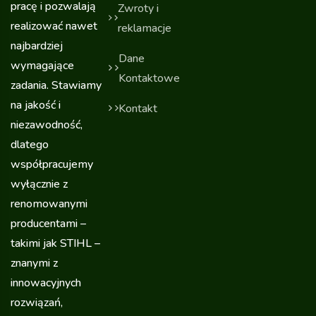
pracę i pozwalają
Zwroty i
realizować nawet
reklamacje
najbardziej
Dane
wymagające
Kontaktowe
zadania. Stawiamy
na jakość i
Kontakt
niezawodność,
dlatego
współpracujemy
wyłącznie z
renomowanymi
producentami –
takimi jak STIHL –
znanymi z
innowacyjnych
rozwiązań,