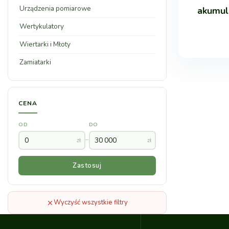
Urządzenia pomiarowe
akumul
Wertykulatory
Wiertarki i Młoty
Zamiatarki
CENA
OD
DO
–
zł
zł
Zastosuj
Wyczyść wszystkie filtry