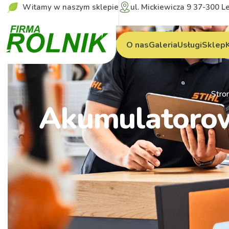
Witamy w naszym sklepie
ul. Mickiewicza 9 37-300 L
O nas
Galeria
Usługi
Sklep
Stro
Akumulatorow