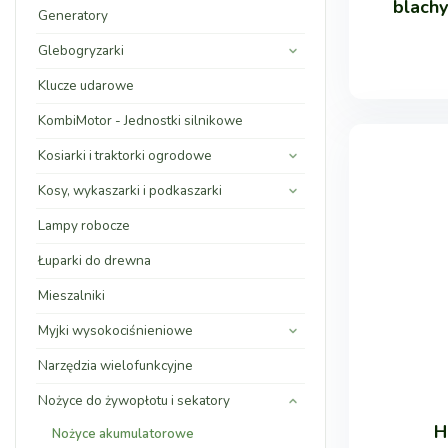
blach
Generatory
Glebogryzarki
Klucze udarowe
KombiMotor - Jednostki silnikowe
Kosiarki i traktorki ogrodowe
Kosy, wykaszarki i podkaszarki
Lampy robocze
Łuparki do drewna
Mieszalniki
Myjki wysokociśnieniowe
Narzędzia wielofunkcyjne
Nożyce do żywopłotu i sekatory
H
Nożyce akumulatorowe