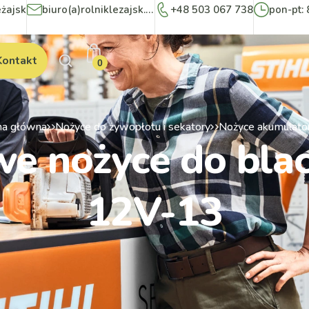
eżajsk
biuro(a)rolniklezajsk.pl
+48 503 067 738
pon-pt: 
Kontakt
0
na główna
Nożyce do żywopłotu i sekatory
Nożyce akumulat
e nożyce do bla
12V-13