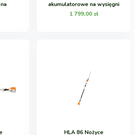
 na
akumulatorowe na wysięgni
1 799,00
zł
e
HLA 86 Nożyce