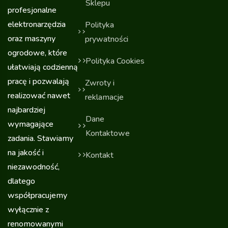
Sklepu
profesjonalne
elektronarzędzia
Polityka
oraz maszyny
prywatności
ogrodowe, które
Polityka Cookies
ułatwiają codzienną
pracę i pozwalają
Zwroty i
realizować nawet
reklamacje
najbardziej
Dane
wymagające
Kontaktowe
zadania. Stawiamy
na jakość i
Kontakt
niezawodność,
dlatego
współpracujemy
wyłącznie z
renomowanymi