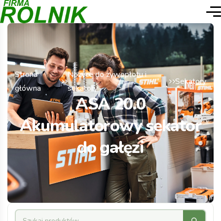
Strona
Nożyce do żywopłotu i
Sekatory
główna
sekatory
ASA 20.0
Akumulatorowy sekator
do gałęzi