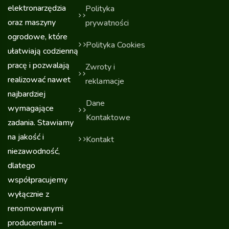
elektronarzędzia
Polityka
oraz maszyny
prywatności
ogrodowe, które
Polityka Cookies
ułatwiają codzienną
pracę i pozwalają
Zwroty i
realizować nawet
reklamacje
najbardziej
Dane
wymagające
Kontaktowe
zadania. Stawiamy
na jakość i
Kontakt
niezawodność,
dlatego
współpracujemy
wyłącznie z
renomowanymi
producentami –