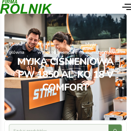
Strona
Myjki
Myjki
główna
wysokociśnieniowe
akumulatorowe
MYJKA CIŚNIENIOWA
PW 1850 AL-KO 18 V
COMFORT