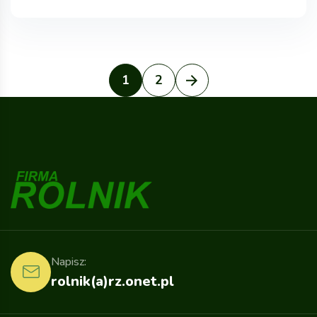
1
2
Napisz:
rolnik(a)rz.onet.pl