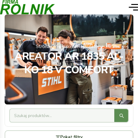
Strona główna
Wertykulatory
AREATOR AR 1835 AL-
KO 18 V COMFORT
Pokaż filtry