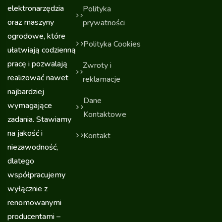
elektronarzędzia
Polityka
oraz maszyny
prywatności
ogrodowe, które
Polityka Cookies
ułatwiają codzienną
pracę i pozwalają
Zwroty i
realizować nawet
reklamacje
najbardziej
Dane
wymagające
Kontaktowe
zadania. Stawiamy
na jakość i
Kontakt
niezawodność,
dlatego
współpracujemy
wyłącznie z
renomowanymi
producentami –