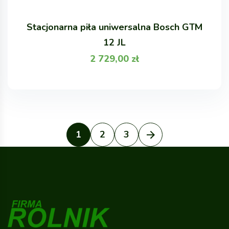
Stacjonarna piła uniwersalna Bosch GTM
12 JL
2 729,00
zł
1
2
3