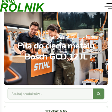
Strona główna
Piły
Piła do cięcia metalu
Bosch GCD 12 JL
Pokaż filtry