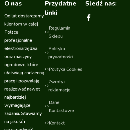
O nas
Przydatne
Sledź nas:
linki
Od lat dostarczamy
klientom w całej
Regulamin
Polsce
Sklepu
profesjonalne
elektronarzędzia
Polityka
oraz maszyny
prywatności
ogrodowe, które
Polityka Cookies
ułatwiają codzienną
pracę i pozwalają
Zwroty i
realizować nawet
reklamacje
najbardziej
Dane
wymagające
Kontaktowe
zadania. Stawiamy
na jakość i
Kontakt
niezawodność,