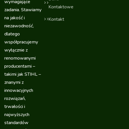
wymagające
Kontaktowe
zadania. Stawiamy
na jakość i
Kontakt
niezawodność,
dlatego
współpracujemy
wyłącznie z
renomowanymi
producentami –
takimi jak STIHL –
znanymi z
innowacyjnych
rozwiązań,
trwałości i
najwyższych
standardów