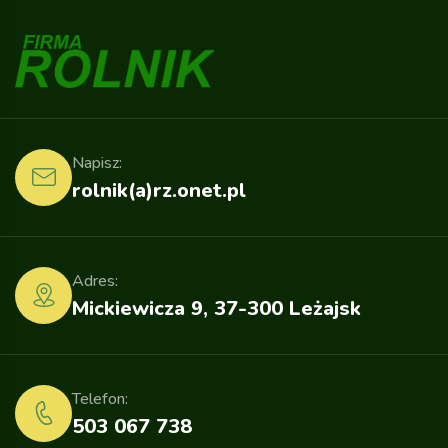
Napisz:
rolnik(a)rz.onet.pl
Adres:
Mickiewicza 9, 37-300 Leżajsk
Telefon:
503 067 738