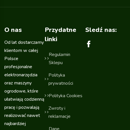
O nas
Przydatne
Sledź nas:
linki
Od lat dostarczamy
klientom w całej
Regulamin
Polsce
Sklepu
profesjonalne
elektronarzędzia
Polityka
oraz maszyny
prywatności
ogrodowe, które
Polityka Cookies
ułatwiają codzienną
pracę i pozwalają
Zwroty i
realizować nawet
reklamacje
najbardziej
Dane