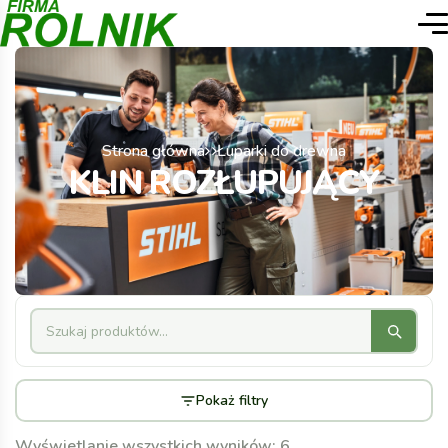
Strona główna
Łuparki do drewna
KLIN ROZŁUPUJĄCY
Pokaż filtry
Wyświetlanie wszystkich wyników: 6