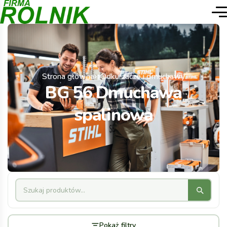
Strona główna
Odkurzacze i dmuchawy
BG 56 Dmuchawa
spalinowa
Pokaż filtry