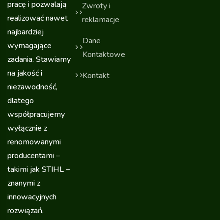
pracę i pozwalają
Zwroty i
realizować nawet
reklamacje
najbardziej
Dane
wymagające
Kontaktowe
zadania. Stawiamy
na jakość i
Kontakt
niezawodność,
dlatego
współpracujemy
wyłącznie z
renomowanymi
producentami –
takimi jak STIHL –
znanymi z
innowacyjnych
rozwiązań,