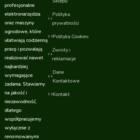
Sklepu
profesjonalne
elektronarzędzia
Polityka
oraz maszyny
prywatności
ogrodowe, które
Polityka Cookies
ułatwiają codzienną
pracę i pozwalają
Zwroty i
realizować nawet
reklamacje
najbardziej
Dane
wymagające
Kontaktowe
zadania. Stawiamy
na jakość i
Kontakt
niezawodność,
dlatego
współpracujemy
wyłącznie z
renomowanymi