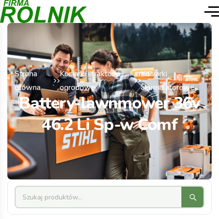
Strona
Kosiarki i traktorki
Kosiarki
główna
ogrodowe
akumulatorowe
Battery-lawnmower 36v
46.2 Li Sp-w Comf