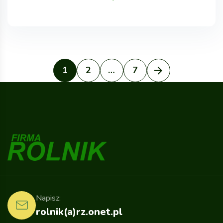
1
2
…
7
Napisz:
rolnik(a)rz.onet.pl