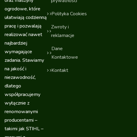
oraz maszyny
prywatności
ogrodowe, które
Polityka Cookies
ułatwiają codzienną
pracę i pozwalają
Zwroty i
realizować nawet
reklamacje
najbardziej
Dane
wymagające
Kontaktowe
zadania. Stawiamy
na jakość i
Kontakt
niezawodność,
dlatego
współpracujemy
wyłącznie z
renomowanymi
producentami –
takimi jak STIHL –