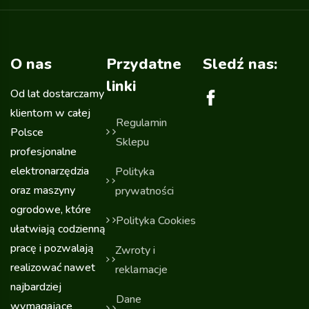
O nas
Przydatne
Sledź nas:
linki
Od lat dostarczamy
klientom w całej
Regulamin
Polsce
Sklepu
profesjonalne
elektronarzędzia
Polityka
oraz maszyny
prywatności
ogrodowe, które
Polityka Cookies
ułatwiają codzienną
pracę i pozwalają
Zwroty i
realizować nawet
reklamacje
najbardziej
Dane
wymagające