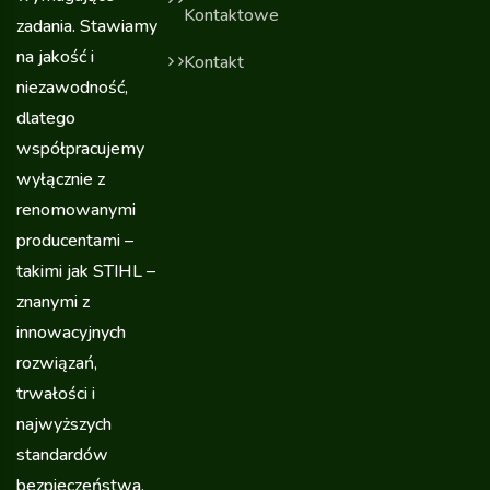
Kontaktowe
zadania. Stawiamy
na jakość i
Kontakt
niezawodność,
dlatego
współpracujemy
wyłącznie z
renomowanymi
producentami –
takimi jak STIHL –
znanymi z
innowacyjnych
rozwiązań,
trwałości i
najwyższych
standardów
bezpieczeństwa.