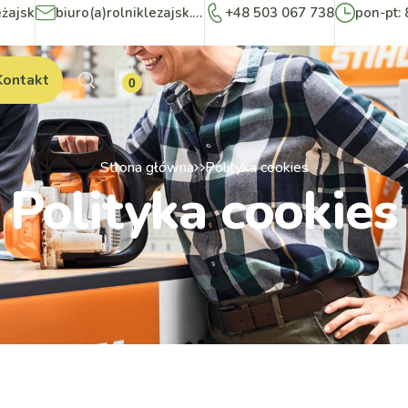
eżajsk
biuro(a)rolniklezajsk.pl
+48 503 067 738
pon-pt: 
Kontakt
0
Strona główna
Polityka cookies
Polityka cookies