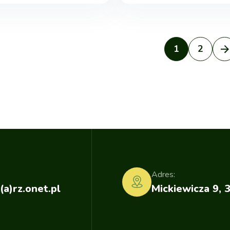
1
2
Adres:
(a)rz.onet.pl
Mickiewicza 9, 