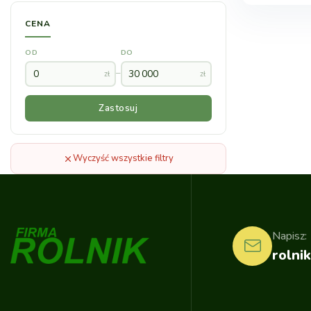
CENA
OD
DO
–
zł
zł
Zastosuj
Wyczyść wszystkie filtry
Napisz:
rolnik