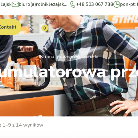
eżajsk
biuro(a)rolniklezajsk.pl
+48 503 067 738
pon-pt: 
Kontakt
0
Strona główna
Przecinarki
umulatorowa prze
e 1–9 z 14 wyników