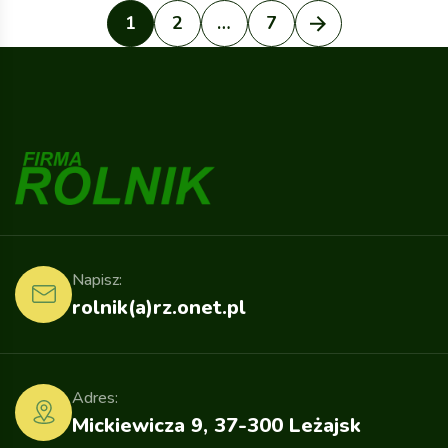
1
2
…
7
Napisz:
rolnik(a)rz.onet.pl
Adres:
Mickiewicza 9, 37-300 Leżajsk