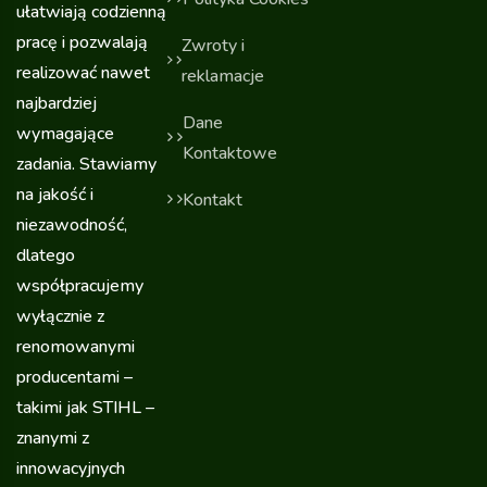
ułatwiają codzienną
pracę i pozwalają
Zwroty i
realizować nawet
reklamacje
najbardziej
Dane
wymagające
Kontaktowe
zadania. Stawiamy
na jakość i
Kontakt
niezawodność,
dlatego
współpracujemy
wyłącznie z
renomowanymi
producentami –
takimi jak STIHL –
znanymi z
innowacyjnych