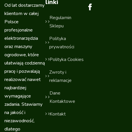
linki
Od lat dostarczamy
klientom w całej
Regulamin
Polsce
Sklepu
profesjonalne
elektronarzędzia
Polityka
oraz maszyny
prywatności
ogrodowe, które
Polityka Cookies
ułatwiają codzienną
pracę i pozwalają
Zwroty i
realizować nawet
reklamacje
najbardziej
Dane
wymagające
Kontaktowe
zadania. Stawiamy
na jakość i
Kontakt
niezawodność,
dlatego