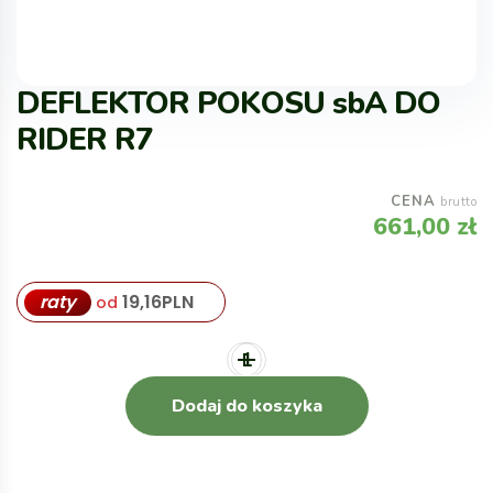
DEFLEKTOR POKOSU sbA DO
RIDER R7
CENA
brutto
661,00
zł
raty
19,16
PLN
od
Dodaj do koszyka