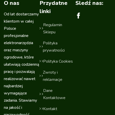
O nas
Przydatne
Sledź nas:
linki
Od lat dostarczamy
klientom w całej
Regulamin
Polsce
Sklepu
profesjonalne
elektronarzędzia
Polityka
oraz maszyny
prywatności
ogrodowe, które
Polityka Cookies
ułatwiają codzienną
pracę i pozwalają
Zwroty i
realizować nawet
reklamacje
najbardziej
Dane
wymagające
Kontaktowe
zadania. Stawiamy
na jakość i
Kontakt
niezawodność,