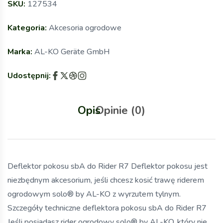
SKU:
127534
Kategoria:
Akcesoria ogrodowe
Marka:
AL-KO Geräte GmbH
Udostępnij:
Opis
Opinie (0)
Deflektor pokosu sbA do Rider R7 Deflektor pokosu jest
niezbędnym akcesorium, jeśli chcesz kosić trawę riderem
ogrodowym solo® by AL-KO z wyrzutem tylnym.
Szczegóły techniczne deflektora pokosu sbA do Rider R7
Jeśli posiadasz rider ogrodowy solo® by AL-KO, który nie