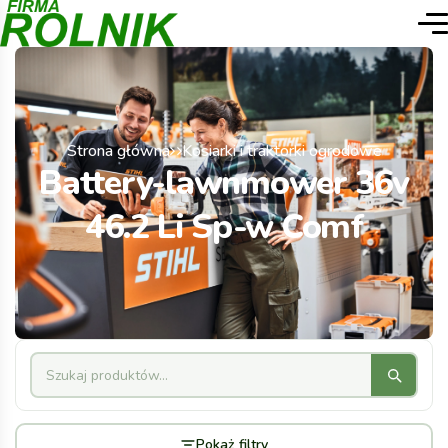
Strona główna
Kosiarki i traktorki ogrodowe
Battery-lawnmower 36v
46.2 Li Sp-w Comf
Pokaż filtry