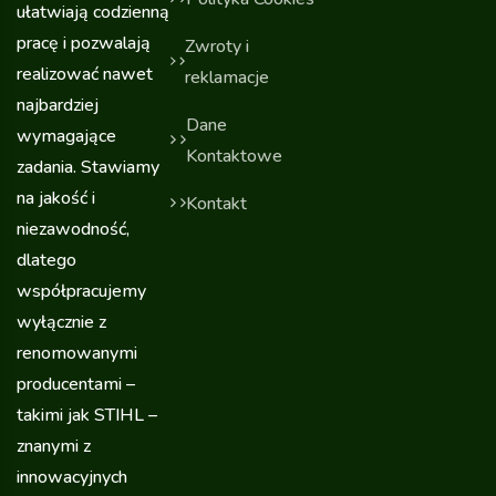
ułatwiają codzienną
pracę i pozwalają
Zwroty i
realizować nawet
reklamacje
najbardziej
Dane
wymagające
Kontaktowe
zadania. Stawiamy
na jakość i
Kontakt
niezawodność,
dlatego
współpracujemy
wyłącznie z
renomowanymi
producentami –
takimi jak STIHL –
znanymi z
innowacyjnych