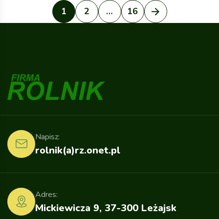
1
2
…
16
Napisz:
rolnik(a)rz.onet.pl
Adres:
Mickiewicza 9, 37-300 Leżajsk