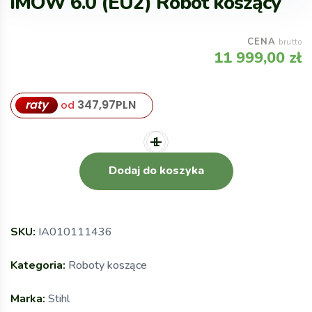
iMOW 6.0 (EU2) Robot koszący
CENA
brutto
11 999,00
zł
raty
347,97
PLN
od
Dodaj do koszyka
SKU:
IA010111436
Kategoria:
Roboty koszące
Marka:
Stihl