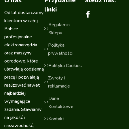
O nas
Przydatne
Sledź nas:
linki
Od lat dostarczamy
klientom w całej
Regulamin
Polsce
Sklepu
profesjonalne
elektronarzędzia
Polityka
oraz maszyny
prywatności
ogrodowe, które
Polityka Cookies
ułatwiają codzienną
pracę i pozwalają
Zwroty i
realizować nawet
reklamacje
najbardziej
Dane
wymagające
Kontaktowe
zadania. Stawiamy
na jakość i
Kontakt
niezawodność,