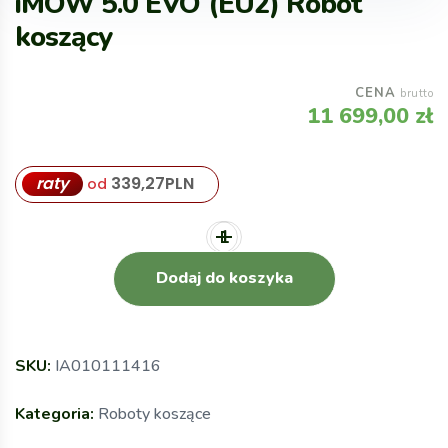
iMOW 5.0 EVO (EU2) Robot
koszący
CENA
brutto
11 699,00
zł
raty
339,27
PLN
od
Dodaj do koszyka
SKU:
IA010111416
Kategoria:
Roboty koszące