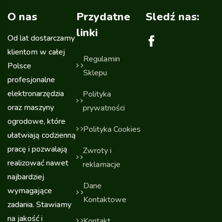
O nas
Przydatne
Sledź nas:
linki
Od lat dostarczamy
klientom w całej
Regulamin
Polsce
Sklepu
profesjonalne
elektronarzędzia
Polityka
oraz maszyny
prywatności
ogrodowe, które
Polityka Cookies
ułatwiają codzienną
pracę i pozwalają
Zwroty i
realizować nawet
reklamacje
najbardziej
Dane
wymagające
Kontaktowe
zadania. Stawiamy
na jakość i
Kontakt