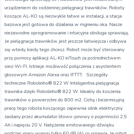
urządzeniem do codziennej pielęgnacji trawników. Roboty
koszące AL-KO są niezwykle łatwe w instalacji, a stacja
bazowa jest gotowa do działania w mgnieniu oka. Nasze
niezawodne oprogramowanie i intuicyjna obsługa sprawiają,
że pielęgnacja trawników jest jeszcze łatwiejsza i odbywa
się wtedy, kiedy tego chcesz. Robot może być sterowany
przy pomocy aplikacji AL-KO inTouch za pośrednictwem
sieci Wi-FI. Istnieje możliwość połączenia z asystentem
głosowym Amazon Alexa oraz IFTTT. Szczegóły
techniczne Robolinho® 822 W Inteligentna pielęgnacja
trawnika dzięki Robolinho® 822 W. Idealny do koszenia
trawników o powierzchni do 800 m2. Cichą i bezemisyjną
pracę tego robota koszącego zapewnia silnik elektryczny
zasilany przez akumulator litowo-jonowy o pojemności 2,5
Ah i napięciu 20 V. Natężenie emitowanego dźwięku
podczas pracy wynosi tylko 60 dB (A) co sprawia, że robot