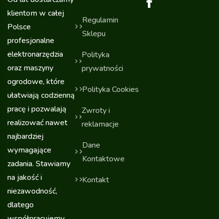
klientom w całej
Regulamin
Polsce
Sklepu
profesjonalne
elektronarzędzia
Polityka
oraz maszyny
prywatności
ogrodowe, które
Polityka Cookies
ułatwiają codzienną
pracę i pozwalają
Zwroty i
realizować nawet
reklamacje
najbardziej
Dane
wymagające
Kontaktowe
zadania. Stawiamy
na jakość i
Kontakt
niezawodność,
dlatego
współpracujemy