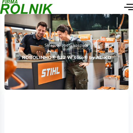
Sklep
Roboty koszące
ROBOLINHO® 822 W solo® by AL-KO