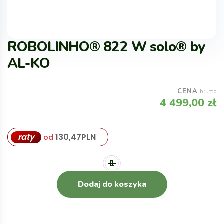
ROBOLINHO® 822 W solo® by
AL-KO
CENA
brutto
4 499,00
zł
raty
130,47
PLN
od
Dodaj do koszyka