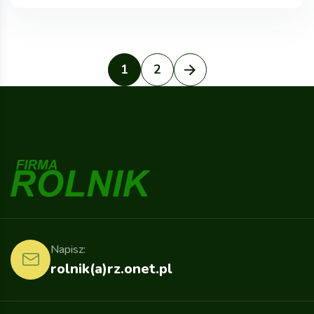
1
2
Napisz:
rolnik(a)rz.onet.pl