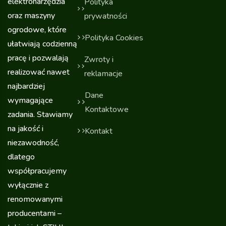
elektronarzędzia
Polityka
oraz maszyny
prywatności
ogrodowe, które
Polityka Cookies
ułatwiają codzienną
pracę i pozwalają
Zwroty i
realizować nawet
reklamacje
najbardziej
Dane
wymagające
Kontaktowe
zadania. Stawiamy
na jakość i
Kontakt
niezawodność,
dlatego
współpracujemy
wyłącznie z
renomowanymi
producentami –