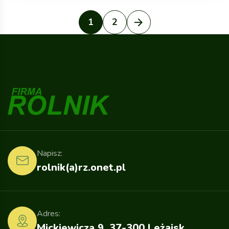
1
2
Napisz:
rolnik(a)rz.onet.pl
Adres:
Mickiewicza 9, 37-300 Leżajsk