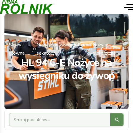
Strona
Nożyce do żywopłotu i
Nożyce
główna
sekatory
elektrzczne
HL 94 C-E Nożyce na
wysięgniku do żywop