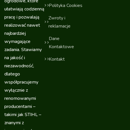
ogrodowe, które
Polityka Cookies
ułatwiają codzienną
pracę i pozwalają
Zwroty i
realizować nawet
reklamacje
najbardziej
Dane
wymagające
Kontaktowe
zadania. Stawiamy
na jakość i
Kontakt
niezawodność,
dlatego
współpracujemy
wyłącznie z
renomowanymi
producentami –
takimi jak STIHL –
znanymi z