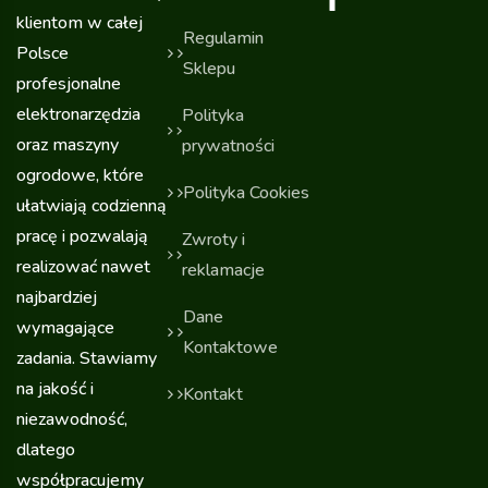
klientom w całej
Regulamin
Polsce
Sklepu
profesjonalne
elektronarzędzia
Polityka
oraz maszyny
prywatności
ogrodowe, które
Polityka Cookies
ułatwiają codzienną
pracę i pozwalają
Zwroty i
realizować nawet
reklamacje
najbardziej
Dane
wymagające
Kontaktowe
zadania. Stawiamy
na jakość i
Kontakt
niezawodność,
dlatego
współpracujemy