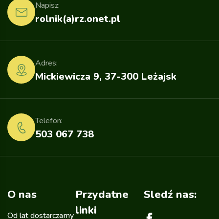
Napisz:
rolnik(a)rz.onet.pl
Adres:
Mickiewicza 9, 37-300 Leżajsk
Telefon:
503 067 738
O nas
Przydatne
Sledź nas:
linki
Od lat dostarczamy