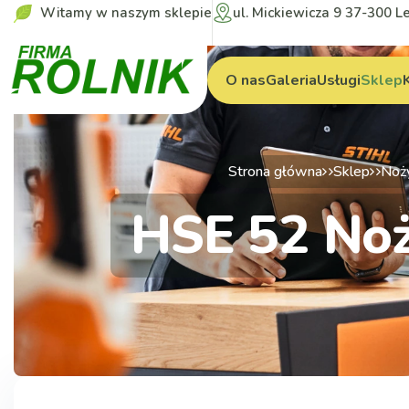
Witamy w naszym sklepie
ul. Mickiewicza 9 37-300 L
O nas
Galeria
Usługi
Sklep
Strona główna
Sklep
Noży
HSE 52 Noż