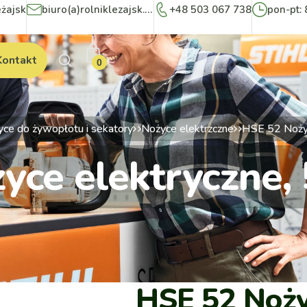
eżajsk
biuro(a)rolniklezajsk.pl
+48 503 067 738
pon-pt: 
Kontakt
0
ce do żywopłotu i sekatory
Nożyce elektrzczne
HSE 52 Noży
yce elektryczne
HSE 52 Noży