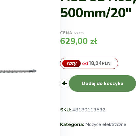
500mm/20″
CENA
brutto
629,00
zł
raty
18,24
PLN
od
Dodaj do koszyka
SKU:
48180113532
Kategoria:
Nożyce elektrzczne