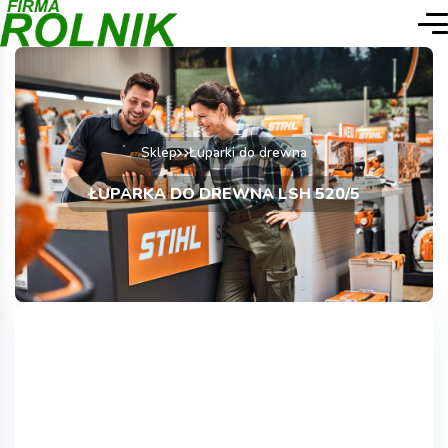
Sklep
Łuparki do drewna
ŁUPARKA DO DREWNA LSH 520/5