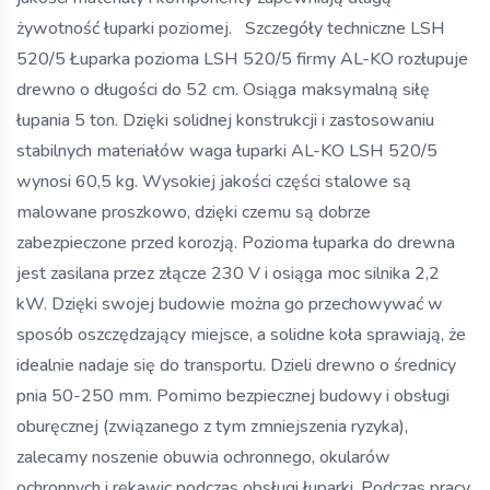
żywotność łuparki poziomej. Szczegóły techniczne LSH
520/5 Łuparka pozioma LSH 520/5 firmy AL-KO rozłupuje
drewno o długości do 52 cm. Osiąga maksymalną siłę
łupania 5 ton. Dzięki solidnej konstrukcji i zastosowaniu
stabilnych materiałów waga łuparki AL-KO LSH 520/5
wynosi 60,5 kg. Wysokiej jakości części stalowe są
malowane proszkowo, dzięki czemu są dobrze
zabezpieczone przed korozją. Pozioma łuparka do drewna
jest zasilana przez złącze 230 V i osiąga moc silnika 2,2
kW. Dzięki swojej budowie można go przechowywać w
sposób oszczędzający miejsce, a solidne koła sprawiają, że
idealnie nadaje się do transportu. Dzieli drewno o średnicy
pnia 50-250 mm. Pomimo bezpiecznej budowy i obsługi
oburęcznej (związanego z tym zmniejszenia ryzyka),
zalecamy noszenie obuwia ochronnego, okularów
ochronnych i rękawic podczas obsługi łuparki. Podczas pracy