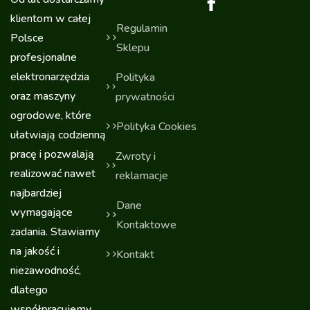
klientom w całej
Regulamin
Polsce
Sklepu
profesjonalne
elektronarzędzia
Polityka
oraz maszyny
prywatności
ogrodowe, które
Polityka Cookies
ułatwiają codzienną
pracę i pozwalają
Zwroty i
realizować nawet
reklamacje
najbardziej
Dane
wymagające
Kontaktowe
zadania. Stawiamy
na jakość i
Kontakt
niezawodność,
dlatego
współpracujemy