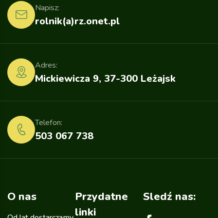
Napisz:
rolnik(a)rz.onet.pl
Adres:
Mickiewicza 9, 37-300 Leżajsk
Telefon:
503 067 738
O nas
Przydatne
Sledź nas:
linki
Od lat dostarczamy