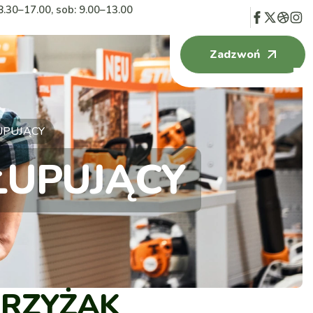
8.30–17.00, sob: 9.00–13.00
Zadzwoń
UPUJĄCY
ŁUPUJĄCY
KRZYŻAK