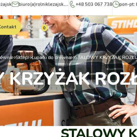
eżajsk
biuro(a)rolniklezajsk.pl
+48 503 067 738
pon-pt: 
Kontakt
0
łówna
Sklep
Łuparki do drewna
STALOWY KRZYŻAK ROZŁ
 KRZYŻAK ROZ
STALOWY 