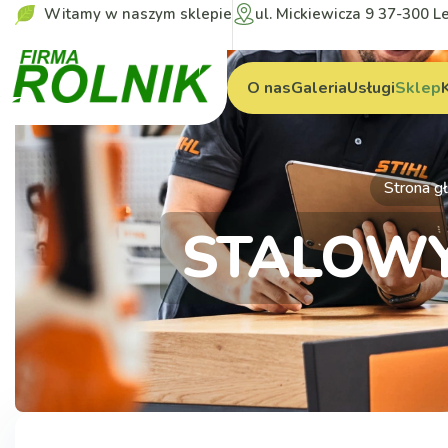
Witamy w naszym sklepie
ul. Mickiewicza 9 37-300 L
O nas
Galeria
Usługi
Sklep
Strona g
STALOWY