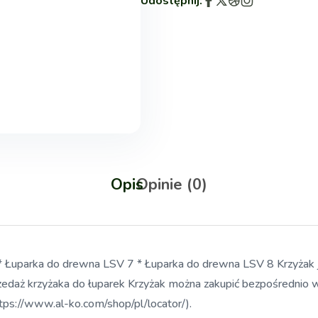
Udostępnij:
Opis
Opinie (0)
* Łuparka do drewna LSV 7 * Łuparka do drewna LSV 8 Krzyżak je
przedaż krzyżaka do łuparek Krzyżak można zakupić bezpośredni
ps://www.al-ko.com/shop/pl/locator/).