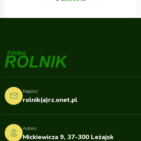
Napisz:
rolnik(a)rz.onet.pl
Adres:
Mickiewicza 9, 37-300 Leżajsk