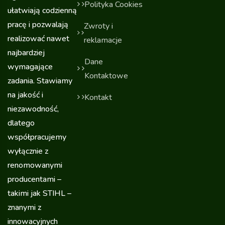
Polityka Cookies
ułatwiają codzienną
pracę i pozwalają
Zwroty i
realizować nawet
reklamacje
najbardziej
Dane
wymagające
Kontaktowe
zadania. Stawiamy
na jakość i
Kontakt
niezawodność,
dlatego
współpracujemy
wyłącznie z
renomowanymi
producentami –
takimi jak STIHL –
znanymi z
innowacyjnych