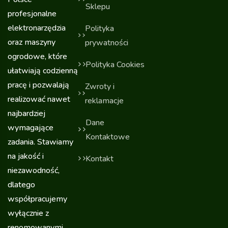
Sklepu
profesjonalne
elektronarzędzia
Polityka
oraz maszyny
prywatności
ogrodowe, które
Polityka Cookies
ułatwiają codzienną
pracę i pozwalają
Zwroty i
realizować nawet
reklamacje
najbardziej
Dane
wymagające
Kontaktowe
zadania. Stawiamy
na jakość i
Kontakt
niezawodność,
dlatego
współpracujemy
wyłącznie z
renomowanymi