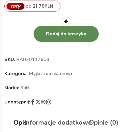
raty
21,79
PLN
od
Dodaj do koszyka
SKU:
RA020117603
Kategoria:
Myjki akumulatorowe
Marka:
Stihl
Udostępnij:
Opis
Informacje dodatkowe
Opinie (0)