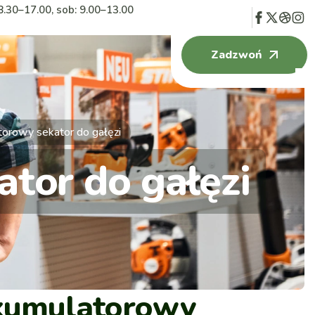
8.30–17.00, sob: 9.00–13.00
Zadzwoń
rowy sekator do gałęzi
tor do gałęzi
kumulatorowy