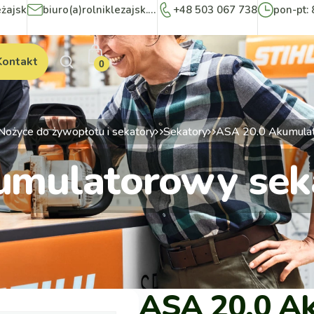
eżajsk
biuro(a)rolniklezajsk.pl
+48 503 067 738
pon-pt: 
Kontakt
0
Nożyce do żywopłotu i sekatory
Sekatory
ASA 20.0 Akumulato
mulatorowy seka
ASA 20.0 A