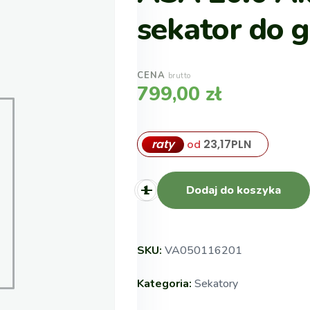
sekator do g
CENA
brutto
799,00
zł
raty
23,17
PLN
od
Dodaj do koszyka
SKU:
VA050116201
Kategoria:
Sekatory