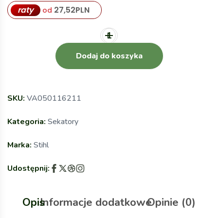
raty
27,52
PLN
od
Dodaj do koszyka
SKU:
VA050116211
Kategoria:
Sekatory
Marka:
Stihl
Udostępnij:
Opis
Informacje dodatkowe
Opinie (0)