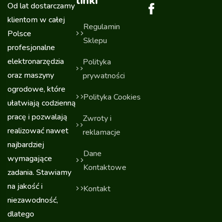
linki
Od lat dostarczamy
klientom w całej
Regulamin
Polsce
Sklepu
profesjonalne
elektronarzędzia
Polityka
oraz maszyny
prywatności
ogrodowe, które
Polityka Cookies
ułatwiają codzienną
pracę i pozwalają
Zwroty i
realizować nawet
reklamacje
najbardziej
Dane
wymagające
Kontaktowe
zadania. Stawiamy
na jakość i
Kontakt
niezawodność,
dlatego