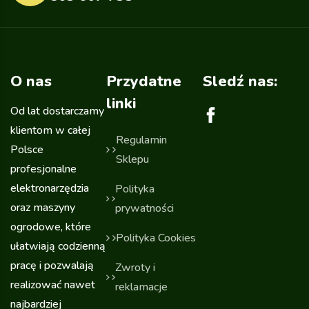
O nas
Przydatne
Sledź nas:
linki
Od lat dostarczamy
klientom w całej
Regulamin
Polsce
Sklepu
profesjonalne
elektronarzędzia
Polityka
oraz maszyny
prywatności
ogrodowe, które
Polityka Cookies
ułatwiają codzienną
pracę i pozwalają
Zwroty i
realizować nawet
reklamacje
najbardziej