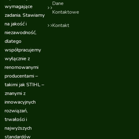
Dane
wymagające
Kontaktowe
zadania. Stawiamy
na jakość i
Kontakt
niezawodność,
dlatego
współpracujemy
wyłącznie z
renomowanymi
producentami –
takimi jak STIHL –
znanymi z
innowacyjnych
rozwiązań,
trwałości i
najwyższych
standardów