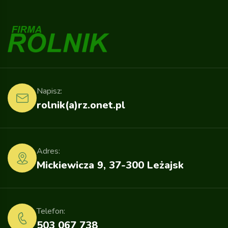
Napisz:
rolnik(a)rz.onet.pl
Adres:
Mickiewicza 9, 37-300 Leżajsk
Telefon:
503 067 738