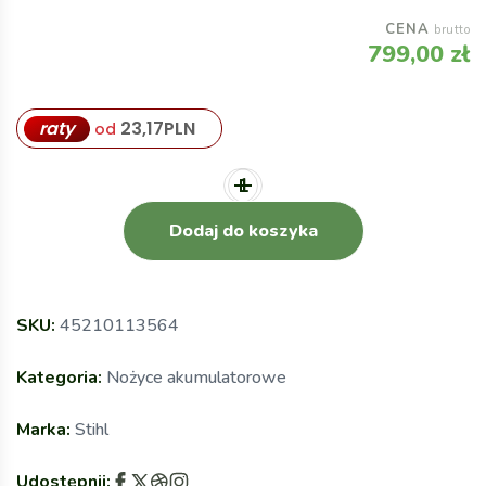
CENA
brutto
799,00
zł
raty
23,17
PLN
od
Dodaj do koszyka
SKU:
45210113564
Kategoria:
Nożyce akumulatorowe
Marka:
Stihl
Udostępnij: