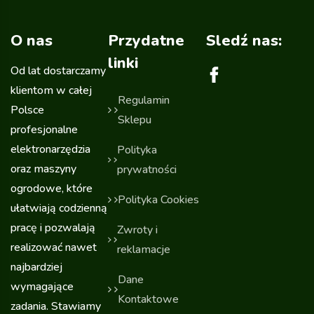
O nas
Przydatne
Sledź nas:
linki
Od lat dostarczamy
klientom w całej
Regulamin
Polsce
Sklepu
profesjonalne
elektronarzędzia
Polityka
oraz maszyny
prywatności
ogrodowe, które
Polityka Cookies
ułatwiają codzienną
pracę i pozwalają
Zwroty i
realizować nawet
reklamacje
najbardziej
Dane
wymagające
Kontaktowe
zadania. Stawiamy