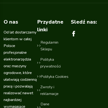
O nas
Przydatne
Sledź nas:
linki
Od lat dostarczamy
klientom w całej
Regulamin
Polsce
Sklepu
profesjonalne
elektronarzędzia
Polityka
oraz maszyny
prywatności
ogrodowe, które
Polityka Cookies
ułatwiają codzienną
pracę i pozwalają
Zwroty i
realizować nawet
reklamacje
najbardziej
Dane
wymagające