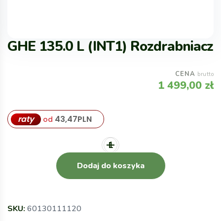
GHE 135.0 L (INT1) Rozdrabniacz
CENA
brutto
1 499,00
zł
raty
43,47
PLN
od
Dodaj do koszyka
SKU:
60130111120