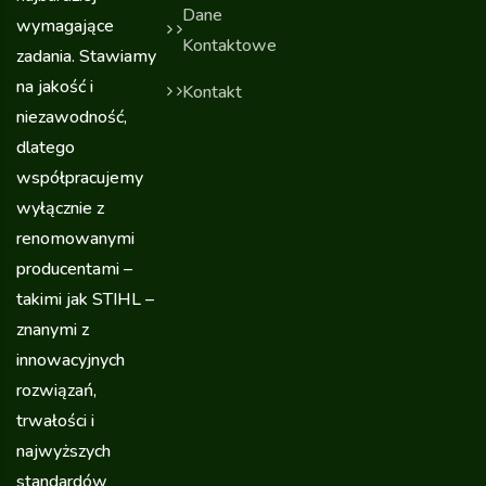
Dane
wymagające
Kontaktowe
zadania. Stawiamy
na jakość i
Kontakt
niezawodność,
dlatego
współpracujemy
wyłącznie z
renomowanymi
producentami –
takimi jak STIHL –
znanymi z
innowacyjnych
rozwiązań,
trwałości i
najwyższych
standardów