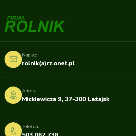
Napisz:
rolnik(a)rz.onet.pl
Adres:
Mickiewicza 9, 37-300 Leżajsk
Telefon:
503 067 738