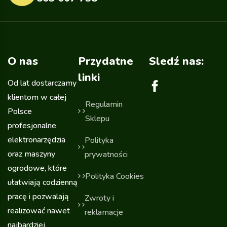
O nas
Przydatne
Sledź nas:
linki
Od lat dostarczamy
klientom w całej
Regulamin
Polsce
Sklepu
profesjonalne
elektronarzędzia
Polityka
oraz maszyny
prywatności
ogrodowe, które
Polityka Cookies
ułatwiają codzienną
pracę i pozwalają
Zwroty i
realizować nawet
reklamacje
najbardziej