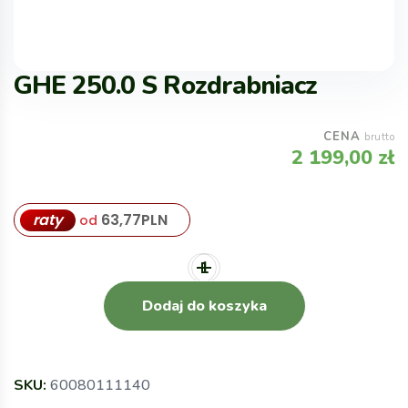
GHE 250.0 S Rozdrabniacz
CENA
brutto
2 199,00
zł
raty
63,77
PLN
od
Dodaj do koszyka
SKU:
60080111140