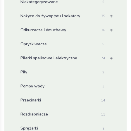
Niekategoryzowane
0
+
Nożyce do żywopłotu i sekatory
35
+
Odkurzacze i dmuchawy
36
Opryskiwacze
5
+
Pilarki spalinowe i elektryczne
74
Piły
9
Pompy wody
3
Przecinarki
14
Rozdrabniacze
11
Sprężarki
2