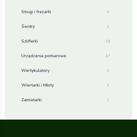
Strugi i frezarki
0
Świdry
1
Szlifierki
18
Urządzenia pomiarowe
67
Wertykulatory
5
Wiertarki i Młoty
9
Zamiatarki
1