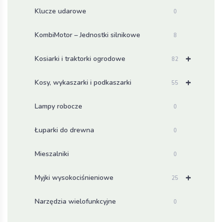
Klucze udarowe
0
KombiMotor – Jednostki silnikowe
8
+
Kosiarki i traktorki ogrodowe
82
+
Kosy, wykaszarki i podkaszarki
55
Lampy robocze
0
Łuparki do drewna
0
Mieszalniki
0
+
Myjki wysokociśnieniowe
25
Narzędzia wielofunkcyjne
0