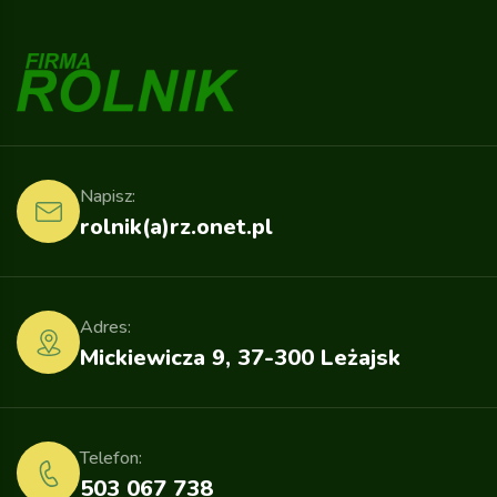
Napisz:
rolnik(a)rz.onet.pl
Adres:
Mickiewicza 9, 37-300 Leżajsk
Telefon:
503 067 738