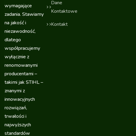
Dane
wymagające
Kontaktowe
zadania. Stawiamy
na jakość i
Kontakt
niezawodność,
dlatego
współpracujemy
wyłącznie z
renomowanymi
producentami –
takimi jak STIHL –
znanymi z
innowacyjnych
rozwiązań,
trwałości i
najwyższych
standardów