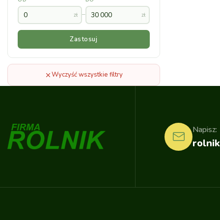
–
zł
zł
Zastosuj
Wyczyść wszystkie filtry
Napisz:
rolnik