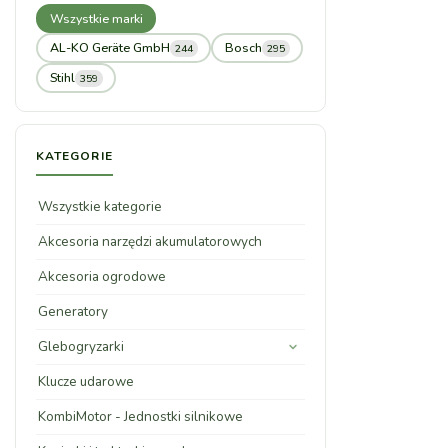
Wszystkie marki
AL-KO Geräte GmbH
Bosch
244
295
Stihl
359
KATEGORIE
Wszystkie kategorie
Akcesoria narzędzi akumulatorowych
Akcesoria ogrodowe
Generatory
Glebogryzarki
Klucze udarowe
KombiMotor - Jednostki silnikowe