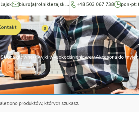
eżajsk
biuro(a)rolniklezajsk.pl
+48 503 067 738
pon-pt: 
Kontakt
0
Strona główna
Myjki wysokociśnieniowe
Akcesoria do myjek
aleziono produktów, których szukasz.