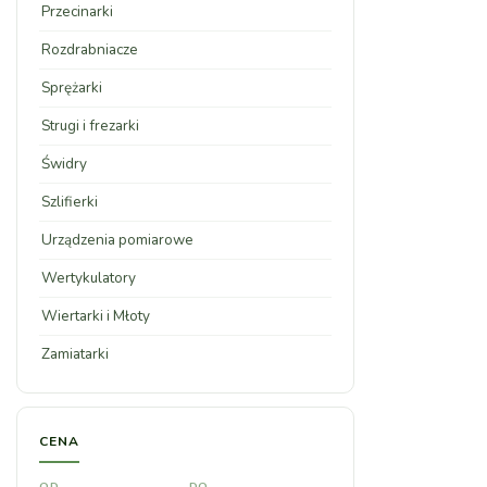
Przecinarki
Rozdrabniacze
Sprężarki
Strugi i frezarki
Świdry
Szlifierki
Urządzenia pomiarowe
Wertykulatory
Wiertarki i Młoty
Zamiatarki
CENA
OD
DO