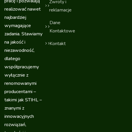
pracę i pozwalają
Zwroty i
realizować nawet
reklamacje
najbardziej
Dane
wymagające
Kontaktowe
zadania. Stawiamy
na jakość i
Kontakt
niezawodność,
dlatego
współpracujemy
wyłącznie z
renomowanymi
producentami –
takimi jak STIHL –
znanymi z
innowacyjnych
rozwiązań,