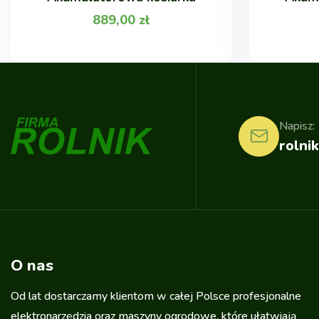
889,00
zł
Napisz:
rolnik
O nas
Od lat dostarczamy klientom w całej Polsce profesjonalne
elektronarzędzia oraz maszyny ogrodowe, które ułatwiają