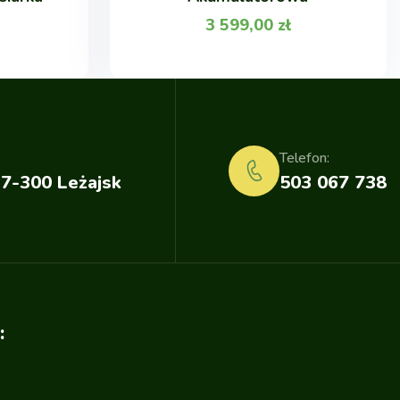
3 599,00
zł
Telefon:
37-300 Leżajsk
503 067 738
: