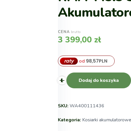
Akumulato
CENA
brutto
3 399,00
zł
raty
98,57
PLN
od
Dodaj do koszyka
SKU:
WA400111436
Kategoria:
Kosiarki akumulatorow