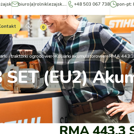
eżajsk
biuro(a)rolniklezajsk.pl
+48 503 067 738
pon-pt: 
Kontakt
0
arki i traktorki ogrodowe
Kosiarki akumulatorowe
RMA 443.3
 SET (EU2) Aku
RMA 443.3 