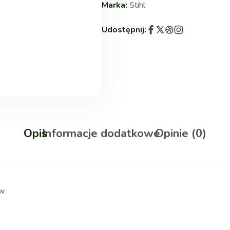
Marka:
Stihl
Udostępnij:
Opis
Informacje dodatkowe
Opinie (0)
ów