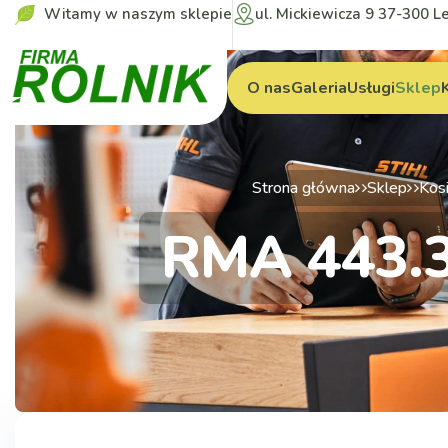
Witamy w naszym sklepie
ul. Mickiewicza 9 37-300 L
O nas
Galeria
Usługi
Sklep
Strona główna
Sklep
Kosi
RMA 443.3