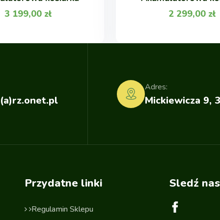
3 199,00
zł
2 299,00
zł
Adres:
(a)rz.onet.pl
Mickiewicza 9, 
Przydatne linki
Sledź nas
Regulamin Sklepu