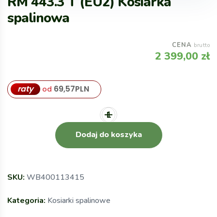
RM 443.3 T (EU2) Kosiarka
spalinowa
CENA
brutto
2 399,00
zł
raty
69,57
PLN
od
Dodaj do koszyka
SKU:
WB400113415
Kategoria:
Kosiarki spalinowe