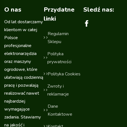
O nas
Przydatne
Sledź nas:
linki
Od lat dostarczamy
klientom w całej
Regulamin
Polsce
Sklepu
profesjonalne
elektronarzędzia
Polityka
oraz maszyny
prywatności
ogrodowe, które
Polityka Cookies
ułatwiają codzienną
pracę i pozwalają
Zwroty i
realizować nawet
reklamacje
najbardziej
Dane
wymagające
Kontaktowe
zadania. Stawiamy
na jakość i
Kontakt