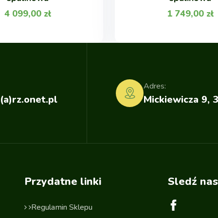
4 099,00
zł
1 749,00
zł
Adres:
(a)rz.onet.pl
Mickiewicza 9, 
Przydatne linki
Sledź nas
Regulamin Sklepu