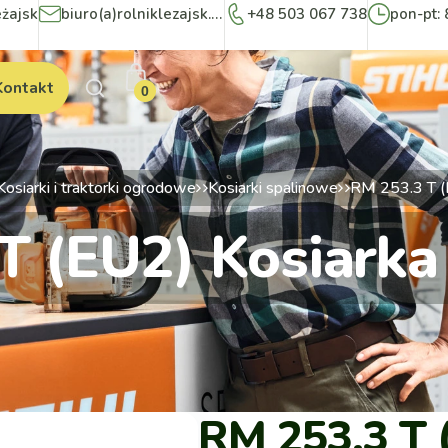
eżajsk
biuro(a)rolniklezajsk.pl
+48 503 067 738
pon-pt: 
Kontakt
0
Kosiarki i traktorki ogrodowe
Kosiarki spalinowe
RM 253.3 T (
T (EU2) Kosiarka
RM 253.3 T 