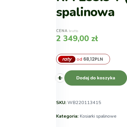
spalinowa
CENA
brutto
2 349,00
zł
raty
68,12
PLN
od
Dodaj do koszyka
SKU:
WB220113415
Kategoria:
Kosiarki spalinowe