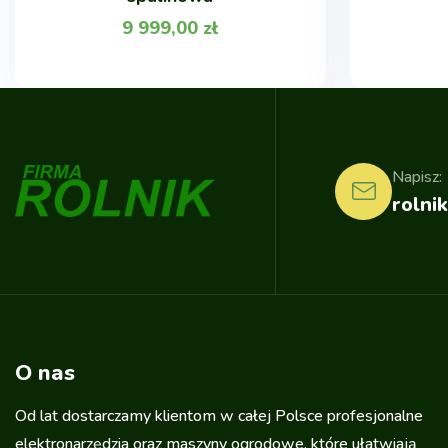
9 999,00
zł
Napisz:
rolnik
O nas
Od lat dostarczamy klientom w całej Polsce profesjonalne
elektronarzędzia oraz maszyny ogrodowe, które ułatwiają