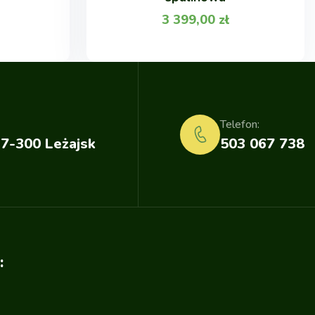
3 399,00
zł
Telefon:
37-300 Leżajsk
503 067 738
: