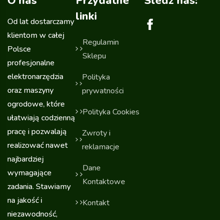
O nas
Przydatne
Sledź nas:
linki
Od lat dostarczamy
klientom w całej
Regulamin
Polsce
Sklepu
profesjonalne
elektronarzędzia
Polityka
oraz maszyny
prywatności
ogrodowe, które
Polityka Cookies
ułatwiają codzienną
pracę i pozwalają
Zwroty i
realizować nawet
reklamacje
najbardziej
Dane
wymagające
Kontaktowe
zadania. Stawiamy
na jakość i
Kontakt
niezawodność,