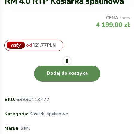
RM 4.0 RTP Kosiarka spalinowa
CENA
brutto
4 199,00
zł
raty
121,77
PLN
od
Dodaj do koszyka
SKU:
63830113422
Kategoria:
Kosiarki spalinowe
Marka:
Stihl