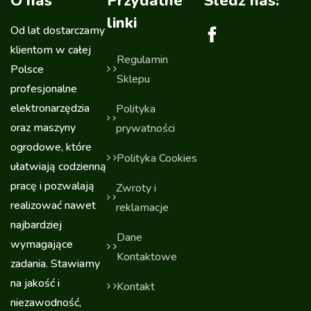
O nas
Przydatne
Sledź nas:
linki
Od lat dostarczamy
klientom w całej
Regulamin
Polsce
Sklepu
profesjonalne
elektronarzędzia
Polityka
oraz maszyny
prywatności
ogrodowe, które
Polityka Cookies
ułatwiają codzienną
pracę i pozwalają
Zwroty i
realizować nawet
reklamacje
najbardziej
Dane
wymagające
Kontaktowe
zadania. Stawiamy
na jakość i
Kontakt
niezawodność,