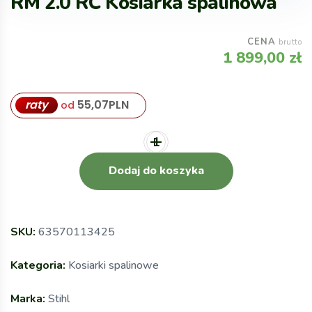
RM 2.0 RC Kosiarka spalinowa
CENA
brutto
1 899,00
zł
raty
55,07
PLN
od
Dodaj do koszyka
SKU:
63570113425
Kategoria:
Kosiarki spalinowe
Marka:
Stihl