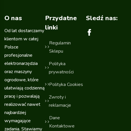
O nas
Przydatne
Sledź nas:
linki
Od lat dostarczamy
klientom w całej
Regulamin
Polsce
Sklepu
profesjonalne
elektronarzędzia
Polityka
oraz maszyny
prywatności
ogrodowe, które
Polityka Cookies
ułatwiają codzienną
pracę i pozwalają
Zwroty i
realizować nawet
reklamacje
najbardziej
Dane
wymagające
Kontaktowe
zadania. Stawiamy