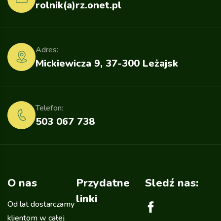
rolnik(a)rz.onet.pl
Adres:
Mickiewicza 9, 37-300 Leżajsk
Telefon:
503 067 738
O nas
Przydatne
Sledź nas:
linki
Od lat dostarczamy
klientom w całej