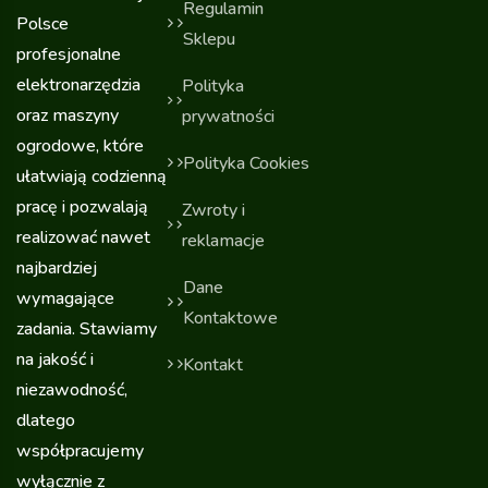
Regulamin
Polsce
Sklepu
profesjonalne
elektronarzędzia
Polityka
oraz maszyny
prywatności
ogrodowe, które
Polityka Cookies
ułatwiają codzienną
pracę i pozwalają
Zwroty i
realizować nawet
reklamacje
najbardziej
Dane
wymagające
Kontaktowe
zadania. Stawiamy
na jakość i
Kontakt
niezawodność,
dlatego
współpracujemy
wyłącznie z