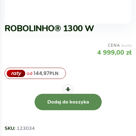
ROBOLINHO® 1300 W
CENA
brutto
4 999,00
zł
raty
144,97
PLN
od
Dodaj do koszyka
SKU:
123034