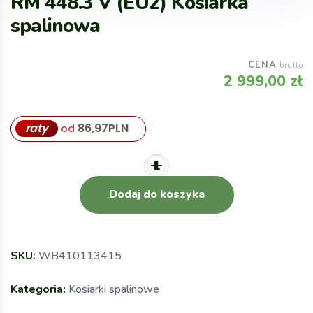
RM 448.3 V (EU2) Kosiarka
spalinowa
CENA
brutto
2 999,00
zł
raty
86,97
PLN
od
Dodaj do koszyka
SKU:
WB410113415
Kategoria:
Kosiarki spalinowe