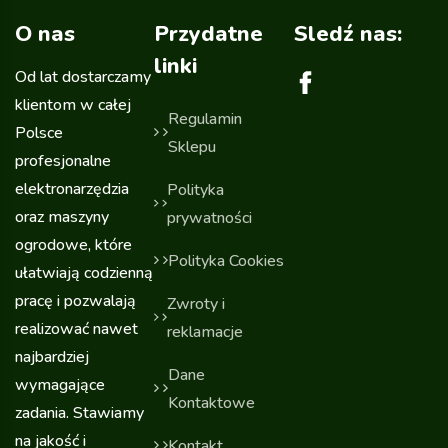
O nas
Przydatne
Sledź nas:
linki
Od lat dostarczamy
klientom w całej
Regulamin
Polsce
Sklepu
profesjonalne
elektronarzędzia
Polityka
oraz maszyny
prywatności
ogrodowe, które
Polityka Cookies
ułatwiają codzienną
pracę i pozwalają
Zwroty i
realizować nawet
reklamacje
najbardziej
Dane
wymagające
Kontaktowe
zadania. Stawiamy
na jakość i
Kontakt