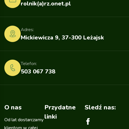
rolnik(a)rz.onet.pl
Adres:
Mickiewicza 9, 37-300 Leżajsk
Telefon:
503 067 738
O nas
Przydatne
Sledź nas:
linki
Od lat dostarczamy
klientom w całej