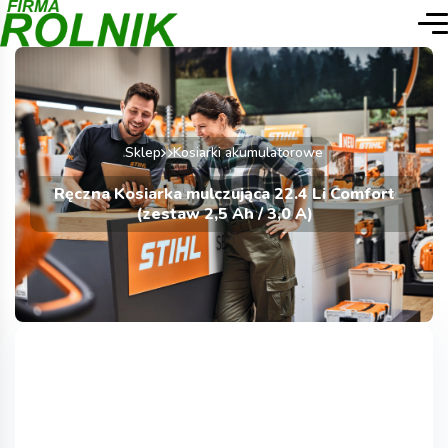
Sklep
Kosiarki akumulatorowe
Ręczna Kosiarka mulczująca 22.4 Li Comfort
(zestaw 2,5 Ah / 3,0 A)