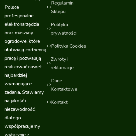
Regulamin
Polsce
Sklepu
profesjonalne
elektronarzędzia
Polityka
oraz maszyny
prywatności
ogrodowe, które
Polityka Cookies
ułatwiają codzienną
pracę i pozwalają
Zwroty i
realizować nawet
reklamacje
najbardziej
Dane
wymagające
Kontaktowe
zadania. Stawiamy
na jakość i
Kontakt
niezawodność,
dlatego
współpracujemy
wyłącznie z