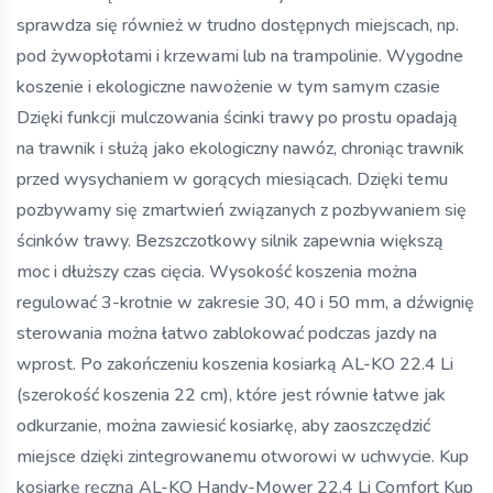
sprawdza się również w trudno dostępnych miejscach, np.
pod żywopłotami i krzewami lub na trampolinie. Wygodne
koszenie i ekologiczne nawożenie w tym samym czasie
Dzięki funkcji mulczowania ścinki trawy po prostu opadają
na trawnik i służą jako ekologiczny nawóz, chroniąc trawnik
przed wysychaniem w gorących miesiącach. Dzięki temu
pozbywamy się zmartwień związanych z pozbywaniem się
ścinków trawy. Bezszczotkowy silnik zapewnia większą
moc i dłuższy czas cięcia. Wysokość koszenia można
regulować 3-krotnie w zakresie 30, 40 i 50 mm, a dźwignię
sterowania można łatwo zablokować podczas jazdy na
wprost. Po zakończeniu koszenia kosiarką AL-KO 22.4 Li
(szerokość koszenia 22 cm), które jest równie łatwe jak
odkurzanie, można zawiesić kosiarkę, aby zaoszczędzić
miejsce dzięki zintegrowanemu otworowi w uchwycie. Kup
kosiarkę ręczną AL-KO Handy-Mower 22,4 Li Comfort Kup