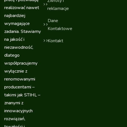
Zwroty i
realizować nawet
reklamacje
najbardziej
Dane
wymagające
Kontaktowe
zadania. Stawiamy
na jakość i
Kontakt
niezawodność,
dlatego
współpracujemy
wyłącznie z
renomowanymi
producentami –
takimi jak STIHL –
znanymi z
innowacyjnych
rozwiązań,
trwałości i