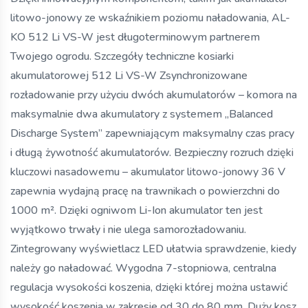
litowo-jonowy ze wskaźnikiem poziomu naładowania, AL-
KO 512 Li VS-W jest długoterminowym partnerem
Twojego ogrodu. Szczegóły techniczne kosiarki
akumulatorowej 512 Li VS-W Zsynchronizowane
rozładowanie przy użyciu dwóch akumulatorów – komora na
maksymalnie dwa akumulatory z systemem „Balanced
Discharge System” zapewniającym maksymalny czas pracy
i długą żywotność akumulatorów. Bezpieczny rozruch dzięki
kluczowi nasadowemu – akumulator litowo-jonowy 36 V
zapewnia wydajną pracę na trawnikach o powierzchni do
1000 m². Dzięki ogniwom Li-Ion akumulator ten jest
wyjątkowo trwały i nie ulega samorozładowaniu.
Zintegrowany wyświetlacz LED ułatwia sprawdzenie, kiedy
należy go naładować. Wygodna 7-stopniowa, centralna
regulacja wysokości koszenia, dzięki której można ustawić
wysokość koszenia w zakresie od 30 do 80 mm. Duży kosz