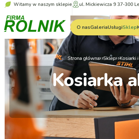
Witamy w naszym sklepie
ul. Mickiewicza 9 37-300 L
O nas
Galeria
Usługi
Sklep
Strona główna
Sklep
Kosiarki 
Kosiarka 