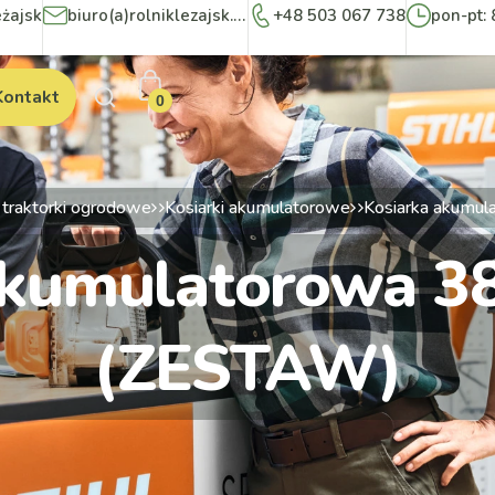
eżajsk
biuro(a)rolniklezajsk.pl
+48 503 067 738
pon-pt: 
Kontakt
0
i traktorki ogrodowe
Kosiarki akumulatorowe
Kosiarka akumul
akumulatorowa 38
(ZESTAW)