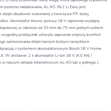
 Easy przekonuje niską wagą, która zapobiega szybkiemu
em poziomu naładowania, AL-KO 38.2 Li Easy jest
ze dzięki obudowie wykonanej z tworzywa PP, dużej
ogrodów. Akumulator litowo-jonowy 18 V zapewnia wydajną
6-stopniowej w zakresie od 20 mm do 75 mm jednym ruchem.
 a wygodny przełącznik uchwytu zapewnia większy komfort
go zastosowania dzięki naszym licznym narzędziom
współpracują z systemem akumulatorowym Bosch 18 V Home
 zestawie: 2 x akumulator Li-lon 18 V (4,0 Ah) /
io w naszym sklepie internetowym AL-KO lub u jednego z