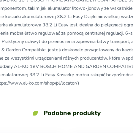
rowa AL-KO 18 V BOSCH HOME AND GARDEN COMPATIBLE 38.2 Li
komponentom, takim jak akumulator litowo-jonowy ze wskaźniki
 kosiarki akumulatorowej 38.2 Li Easy Dzięki niewielkiej wad
arka akumulatorowa 38.2 Li Easy jest idealna do pielęgnacji 
zenia można łatwo regulować za pomocą centralnej regulacji, 
. Praktyczny uchwyt do przenoszenia zapewnia łatwy transport,
 & Garden Compatible, jesteś doskonale przygotowany do każde
ilne ze wszystkimi urządzeniami różnych producentów, które 
ń z rodziny AL-KO 18V BOSCH HOME AND GARDEN COMPATIBLE. W
akumulatorowej 38.2 Li Easy Kosiarkę można zakupić bezpośredn
tps://www.al-ko.com/shop/pl/locator/)
Podobne produkty