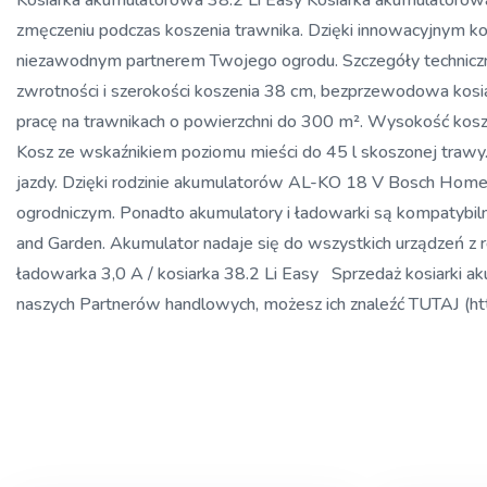
Kosiarka akumulatorowa 38.2 Li Easy Kosiarka akumulato
zmęczeniu podczas koszenia trawnika. Dzięki innowacyjnym 
niezawodnym partnerem Twojego ogrodu. Szczegóły techniczne
zwrotności i szerokości koszenia 38 cm, bezprzewodowa kosi
pracę na trawnikach o powierzchni do 300 m². Wysokość kos
Kosz ze wskaźnikiem poziomu mieści do 45 l skoszonej trawy
jazdy. Dzięki rodzinie akumulatorów AL-KO 18 V Bosch Home
ogrodniczym. Ponadto akumulatory i ładowarki są kompatyb
and Garden. Akumulator nadaje się do wszystkich urządze
ładowarka 3,0 A / kosiarka 38.2 Li Easy Sprzedaż kosiarki 
naszych Partnerów handlowych, możesz ich znaleźć TUTAJ (ht