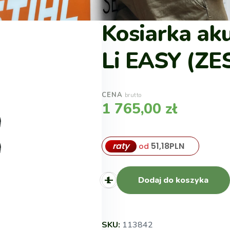
Kosiarka ak
Li EASY (Z
CENA
brutto
1 765,00
zł
raty
51,18
PLN
od
Dodaj do koszyka
SKU:
113842