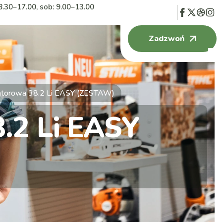
8.30–17.00, sob: 9.00–13.00
Zadzwoń
atorowa 38.2 Li EASY (ZESTAW)
.2 Li EASY