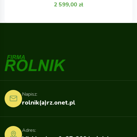
2 599,00
zł
Napisz:
rolnik(a)rz.onet.pl
Adres: