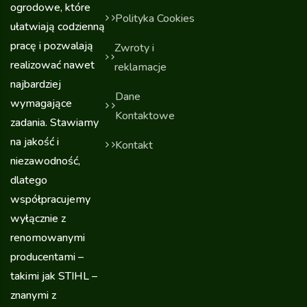
ogrodowe, które
Polityka Cookies
ułatwiają codzienną
pracę i pozwalają
Zwroty i
realizować nawet
reklamacje
najbardziej
Dane
wymagające
Kontaktowe
zadania. Stawiamy
na jakość i
Kontakt
niezawodność,
dlatego
współpracujemy
wyłącznie z
renomowanymi
producentami –
takimi jak STIHL –
znanymi z