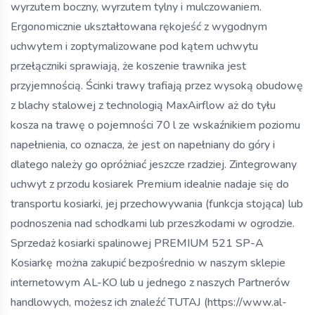
wyrzutem boczny, wyrzutem tylny i mulczowaniem.
Ergonomicznie ukształtowana rękojeść z wygodnym
uchwytem i zoptymalizowane pod kątem uchwytu
przełączniki sprawiają, że koszenie trawnika jest
przyjemnością. Ścinki trawy trafiają przez wysoką obudowę
z blachy stalowej z technologią MaxAirflow aż do tyłu
kosza na trawę o pojemności 70 l ze wskaźnikiem poziomu
napełnienia, co oznacza, że ​​jest on napełniany do góry i
dlatego należy go opróżniać jeszcze rzadziej. Zintegrowany
uchwyt z przodu kosiarek Premium idealnie nadaje się do
transportu kosiarki, jej przechowywania (funkcja stojąca) lub
podnoszenia nad schodkami lub przeszkodami w ogrodzie.
Sprzedaż kosiarki spalinowej PREMIUM 521 SP-A
Kosiarkę można zakupić bezpośrednio w naszym sklepie
internetowym AL-KO lub u jednego z naszych Partnerów
handlowych, możesz ich znaleźć TUTAJ (https://www.al-