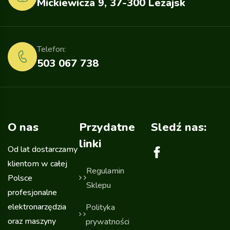
Mickiewicza 9, 37-300 Leżajsk
Telefon:
503 067 738
O nas
Przydatne
Sledź nas:
linki
Od lat dostarczamy
klientom w całej
Regulamin
Polsce
Sklepu
profesjonalne
elektronarzędzia
Polityka
oraz maszyny
prywatności