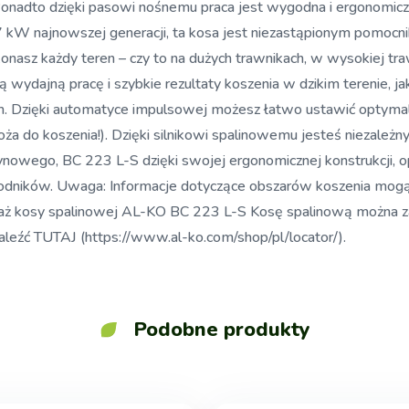
u. Ponadto dzięki pasowi nośnemu praca jest wygodna i ergonom
kW najnowszej generacji, ta kosa jest niezastąpionym pomocnik
konasz każdy teren – czy to na dużych trawnikach, w wysokiej t
dajną pracę i szybkie rezultaty koszenia w dzikim terenie, jak 
m. Dzięki automatyce impulsowej możesz łatwo ustawić optymaln
a do koszenia!). Dzięki silnikowi spalinowemu jesteś niezależny 
zynowego, BC 223 L-S dzięki swojej ergonomicznej konstrukcji,
dników. Uwaga: Informacje dotyczące obszarów koszenia mogą si
zedaż kosy spalinowej AL-KO BC 223 L-S Kosę spalinową można
aleźć TUTAJ (https://www.al-ko.com/shop/pl/locator/).
Podobne produkty