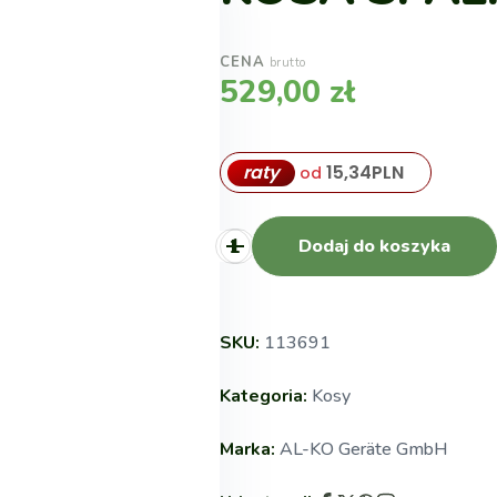
CENA
brutto
529,00
zł
raty
15,34
PLN
od
Dodaj do koszyka
SKU:
113691
Kategoria:
Kosy
Marka:
AL-KO Geräte GmbH