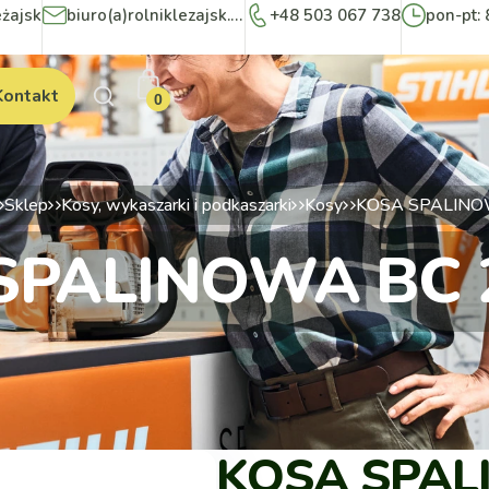
eżajsk
biuro(a)rolniklezajsk.pl
+48 503 067 738
pon-pt: 
Kontakt
0
Sklep
Kosy, wykaszarki i podkaszarki
Kosy
KOSA SPALINOW
SPALINOWA BC 2
KOSA SPAL