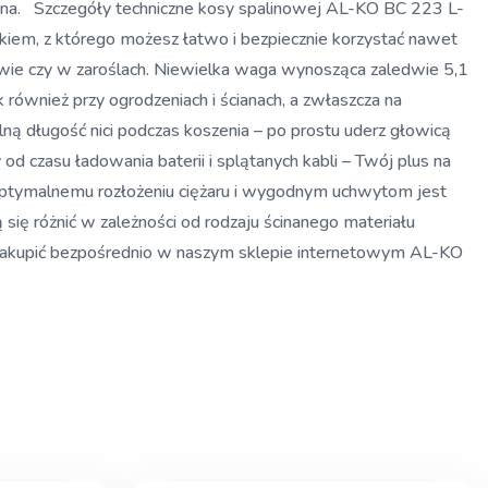
iczna. Szczegóły techniczne kosy spalinowej AL-KO BC 223 L-
iem, z którego możesz łatwo i bezpiecznie korzystać nawet
rawie czy w zaroślach. Niewielka waga wynosząca zaledwie 5,1
również przy ogrodzeniach i ścianach, a zwłaszcza na
ą długość nici podczas koszenia – po prostu uderz głowicą
od czasu ładowania baterii i splątanych kabli – Twój plus na
 optymalnemu rozłożeniu ciężaru i wygodnym uchwytom jest
ę różnić w zależności od rodzaju ścinanego materiału
 zakupić bezpośrednio w naszym sklepie internetowym AL-KO