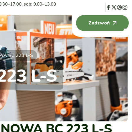
8.30–17.00, sob: 9.00–13.00
Zadzwoń
A BC 223 L-S
23 L-S
INOWA BC 223 L-S