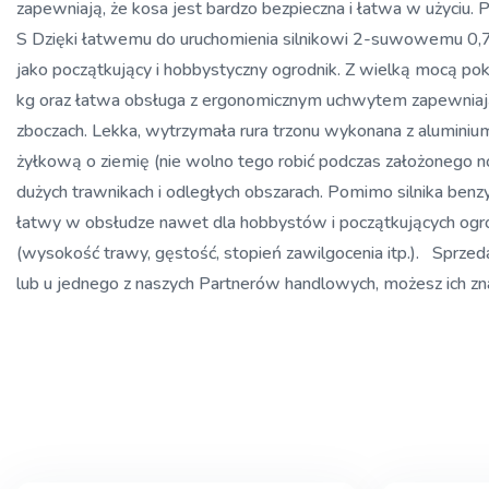
zapewniają, że kosa jest bardzo bezpieczna i łatwa w użyci
S Dzięki łatwemu do uruchomienia silnikowi 2-suwowemu 0,7 
jako początkujący i hobbystyczny ogrodnik. Z wielką mocą po
kg oraz łatwa obsługa z ergonomicznym uchwytem zapewniają wy
zboczach. Lekka, wytrzymała rura trzonu wykonana z aluminiu
żyłkową o ziemię (nie wolno tego robić podczas założonego noż
dużych trawnikach i odległych obszarach. Pomimo silnika ben
łatwy w obsłudze nawet dla hobbystów i początkujących ogro
(wysokość trawy, gęstość, stopień zawilgocenia itp.). Spr
lub u jednego z naszych Partnerów handlowych, możesz ich zn